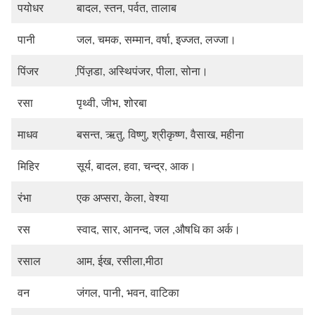
पयोधर
बादल, स्तन, पर्वत, तालाब
पानी
जल, चमक, सम्मान, वर्षा, इज्जत, लज्जा।
पिंजर
पि़ंज़़डा, अस्थिपंजर, पीला, सोना।
रसा
पृथ्वी, जीभ, शोरबा
माधव
बसन्त, ऋतु, विष्णु, श्रीकृष्ण, वैसाख, महीना
मिहिर
सूर्य, बादल, हवा, चन्द्र, आक।
रंभा
एक अप्सरा, केला, वेश्या
रस
स्वाद, सार, आनन्द, जल ,औषधि का अर्क।
रसाल
आम, ईख, रसीला,मीठा
वन
जंगल, पानी, भवन, वाटिका