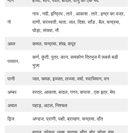
नाग
हाँथी, साँप, पर्वत, बादल, वायु का एक भेद
गाय , नदी, इन्द्रिय , तारे , आकाश . तारे , इन्द्र का वज्र,
गो
वाणी, सरस्वती, माता, जल, दिशा, साँड , बैल, चन्द्रमा,
घोड़ा, संख्या, नौ
अब्ज
कमल, चन्द्रमा, शंख, कपूर
कर्ण, कुंती, पुत्र, कान, समकोण त्रिभुज में सबसे बडी
पतवार,
भुजा
पानी
जल, चमक, इज्जत, लज्जा, वर्षा, स्वाभिमान, वन
अम्बर
वस्त्र, आकाश, बादल, गगन, कपास , एक इत्र, मेघ
अचल
पहाड़, अटल, निश्चल
द्विज
अण्डज, प्राणी, पक्षी, ब्राम्हण, चन्द्रमा, दाँत
बादल, कोयल, धनुष, चातक, भौंरा, मोर, सोना, हंस,