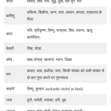
कलि
विवाद, शिव, पाप, युद्ध, द़ुख, एक युग, वीर
तकिया, बिछौना, अन्न, भात, आसन, कपडा, प्रहलाद के
कशिपु
पिता
पति, श्रीकृष्ण, विष्णु, चन्द्रमा, शिव, वसन्त, ऋतु,
कांत
कार्तिकेय,
केहरी
सिंह, घोडा
कोष
शब्द-संग्रह, खजाना, म्यान, डिब्बा
बादल, बडा, हथौडा, घना, किसी संख्या को उसी संख्या से
घन
दो बार गुणा करने पर गुणनफल
चक्री
विष्णु, कुम्हार
anekarthi shabd in hindi
जया
दुर्गा, पार्वती, पताका, हरी, दूब
जलज
कमल, शंक, मोती, सेवार, चन्द्रमा, मछली