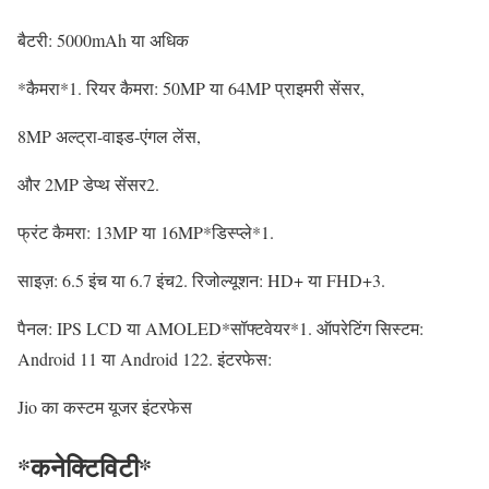
बैटरी: 5000mAh या अधिक
*कैमरा*1. रियर कैमरा: 50MP या 64MP प्राइमरी सेंसर,
8MP अल्ट्रा-वाइड-एंगल लेंस,
और 2MP डेप्थ सेंसर2.
फ्रंट कैमरा: 13MP या 16MP*डिस्प्ले*1.
साइज़: 6.5 इंच या 6.7 इंच2. रिजोल्यूशन: HD+ या FHD+3.
पैनल: IPS LCD या AMOLED*सॉफ्टवेयर*1. ऑपरेटिंग सिस्टम:
Android 11 या Android 122. इंटरफेस:
Jio का कस्टम यूजर इंटरफेस
*कनेक्टिविटी*