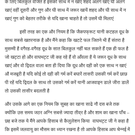
के लिए बिलकुल वर्जित है इसको साथ में न खाएं शहद अलग खाएं घी अलग
खाएं वहीं दूसरी और गुण और घी साथ में जरूर खायें शहद और घी साथ में न
खाएं गुण को बेहतर तरीके से यदि खाना चाहते है तो उसमें घी मिलाएं
इसी तरह का एक और नियम है कि जैकपफ्रूट यानी कटहल दूध के
साथ सबसे खतरनाक है और मैंने कहा कि खटटे फल जितने भी हैं संतरा है
मुसम्मी है वगैरह-वगैरह दूध के सात बिलकुल नहीं चल सकते हैं एक ही फल है
जो खट्टा हो और वाघभट्ट जी कह रहे हैं वो आँवला है ये जरूर दूध के साथ
खाएं और वो द्विदल वाला बता ही दिया कि दूध और दही को एक साथ न खाएं
औ मजबूरी है यदि कोई तो दही की गर्म करें बघारें तासरी उसकी गर्म करें छाछ
पी रहें यदि द्विदल के साथ तो उसको गर्म करें यानी आजवाइन डाले जीरा डालें
तो उसकी तासीर बदलती है
और उसके आगे का एक नियम कि सुबह का खाना साढे नौ दस बजे तक
क्योंकि उस समय जठर अग्नि सबसे ज्यादा तीव्र है और शाम का खाना पाँच –
छह बजे तक ये मैंने आपके हिसाब से कैलुलेशन किया वाघभट्ट जी ने कहा है
कि इसमें जलवायु का मौसम का ध्यान रखना है तो आपके हिसाब आप चेन्नई में