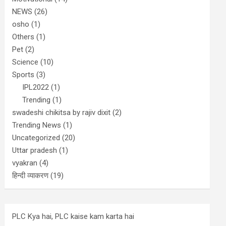
NEWS
(26)
osho
(1)
Others
(1)
Pet
(2)
Science
(10)
Sports
(3)
IPL2022
(1)
Trending
(1)
swadeshi chikitsa by rajiv dixit
(2)
Trending News
(1)
Uncategorized
(20)
Uttar pradesh
(1)
vyakran
(4)
हिन्दी व्याकरण
(19)
PLC Kya hai, PLC kaise kam karta hai