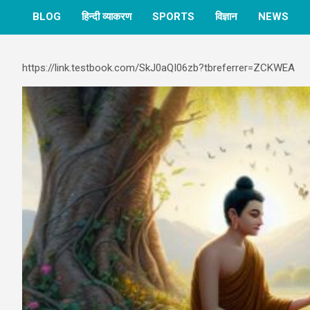
BLOG
हिन्दी व्याकरण
SPORTS
विज्ञान
NEWS
https://link.testbook.com/SkJ0aQI06zb?tbreferrer=ZCKWEA