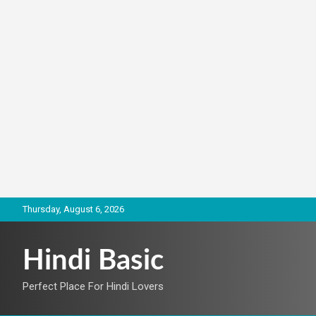
Skip
Thursday, August 6, 2026
to
content
Hindi Basic
Perfect Place For Hindi Lovers