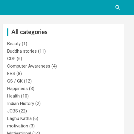
All categories
Beauty
(1)
Buddha stories
(11)
CDP
(6)
Computer Awareness
(4)
EVS
(8)
GS / GK
(12)
Happiness
(3)
Health
(10)
Indian History
(2)
JOBS
(22)
Laghu Katha
(6)
motivation
(3)
Motivational
(14)