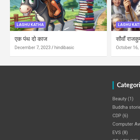
LAGHU KATHA
LAGHU KAT
एक पंथ दो काज
सौवाँ राजकु
December 7, 2023
hindibasic
October 16,
Categor
Beauty
(1)
Buddha stori
CDP
(6)
Computer Aw
EVS
(8)