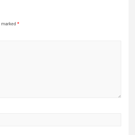
re marked
*