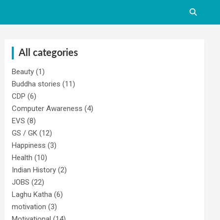
All categories
Beauty
(1)
Buddha stories
(11)
CDP
(6)
Computer Awareness
(4)
EVS
(8)
GS / GK
(12)
Happiness
(3)
Health
(10)
Indian History
(2)
JOBS
(22)
Laghu Katha
(6)
motivation
(3)
Motivational
(14)