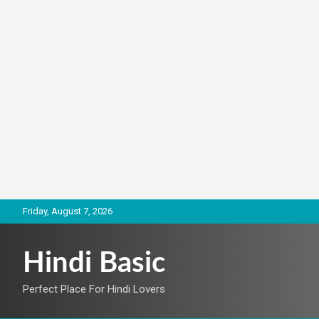
Skip
Friday, August 7, 2026
to
content
Hindi Basic
Perfect Place For Hindi Lovers