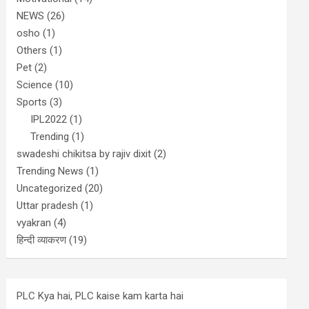
NEWS
(26)
osho
(1)
Others
(1)
Pet
(2)
Science
(10)
Sports
(3)
IPL2022
(1)
Trending
(1)
swadeshi chikitsa by rajiv dixit
(2)
Trending News
(1)
Uncategorized
(20)
Uttar pradesh
(1)
vyakran
(4)
हिन्दी व्याकरण
(19)
PLC Kya hai, PLC kaise kam karta hai