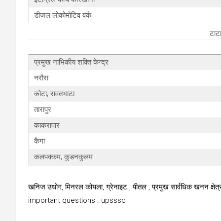
डीजल लोकोमोटिव वर्क
टाटा
प्रमुख नाभिकीय शक्ति केन्द्र
नरौरा
कोटा, रावतभाटा
तारापुर
काकरापार
कैगा
कलपक्कम, कुडनकुलम
खनिज उधोग, मिनरल कोयला, ग्रेनाइट , पीतल , प्रमुख सार्वधिक खनन क्षेत्र, प्र
important questions . upsssc