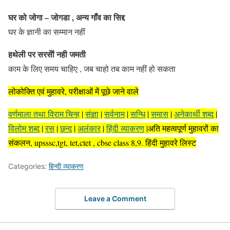
घर को जोगा – जोगडा , अन्य गाँव का सिद्द
घर के ज्ञानी का सम्मान नहीं
हथेली पर सरसेों नही जमती
काम के लिए समय चाहिए , जब चाहो तब काम नहीं हो सकता
लोकोक्ति एवं मुहावरे, परीक्षाओं में पूछे जाने वाले
वर्णमाला तथा विराम चिन्ह
|
संज्ञा
|
सर्वनाम
|
सन्धि
|
समास
|
अनेकार्थी शब्द
|
विलोम शब्द
|
रस
|
छन्द
|
अलंकार
|
हिंदी व्याकरण
|अति महत्वपूर्ण मुहावरों का
संकलन, upsssc,tgt, tet,ctet , cbse class 8,9. हिंदी मुहावरे लिस्ट
Categories:
हिन्दी व्याकरण
Leave a Comment