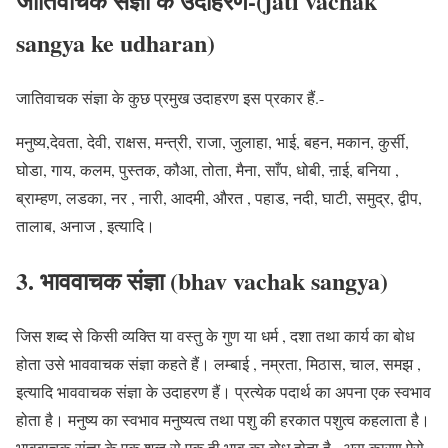
जातिवाचक संज्ञा के उदाहरण-(jati vachak
sangya ke udharan)
जातिवाचक संज्ञा के कुछ प्रमुख उदाहरण इस प्रकार हैं.-
मनुष्य,देवता, देवी, राक्षस, मन्त्री, राजा, जुलाहा, भाई, बहन, मकान, कुर्सी,
घोडा, गाय, कलम, पुस्तक, कौआ, तोता, मैना, साँप, धोबी, ऩाई, बनिया ,
ब्राम्हण, लडका, नर , नारी, आदमी, औरत , पहाड, नदी, घाटी, समुद्र, द्वीप,
तालाब, अनाज , इत्यादि।
3. भाववाचक संज्ञा (bhav vachak sangya)
जिस शब्द से किसी व्यक्ति या वस्तु के
गुण या धर्म , दशा तथा कार्य का बोध
होता उसे
भाववाचक संज्ञा
कहते हैं।
लम्बाई , नम्रता, मिठास, चाल, समझ
,
इत्यादि भाववाचक संज्ञा के उदाहरण हैं। प्रत्येक पदार्थ का अपना एक स्वभाव
होता है। मनुष्य का स्वभाव मनुष्यत्व तथा पशु की हरकात पशुत्व कहलाता है।
भाववाचक संज्ञा के एक शब्द से एक ही भाव का बोध होता है , अस कारण ऐसे