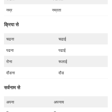
नम्र
नम्रता
क्रिया से
चढना
चढाई
पढना
पढाई
रोना
रूलाई
दौडना
दौड
सर्वनाम से
अपना
अपनत्व