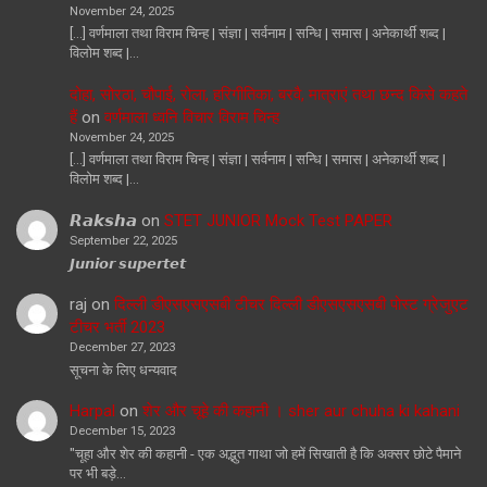
November 24, 2025
[…] वर्णमाला तथा विराम चिन्ह | संज्ञा | सर्वनाम | सन्धि | समास | अनेकार्थी शब्द |
विलोम शब्द |…
दोहा, सोरठा, चौपाई, रोला, हरिगीतिका, बरवै, मात्राएं तथा छन्द किसे कहते
हैं
on
वर्णमाला ध्वनि विचार विराम चिन्ह
November 24, 2025
[…] वर्णमाला तथा विराम चिन्ह | संज्ञा | सर्वनाम | सन्धि | समास | अनेकार्थी शब्द |
विलोम शब्द |…
𝙍𝙖𝙠𝙨𝙝𝙖
on
STET JUNIOR Mock Test PAPER
September 22, 2025
𝙅𝙪𝙣𝙞𝙤𝙧 𝙨𝙪𝙥𝙚𝙧𝙩𝙚𝙩
raj
on
दिल्ली डीएसएसएसबी टीचर दिल्ली डीएसएसएसबी पोस्ट ग्रेजुएट
टीचर भर्ती 2023
December 27, 2023
सूचना के लिए धन्यवाद
Harpal
on
शेर और चूहे की कहानी । sher aur chuha ki kahani
December 15, 2023
"चूहा और शेर की कहानी - एक अद्भुत गाथा जो हमें सिखाती है कि अक्सर छोटे पैमाने
पर भी बड़े…