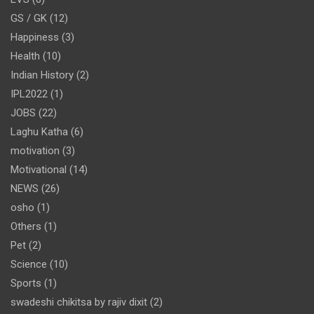
GS / GK
(12)
Happiness
(3)
Health
(10)
Indian History
(2)
IPL2022
(1)
JOBS
(22)
Laghu Katha
(6)
motivation
(3)
Motivational
(14)
NEWS
(26)
osho
(1)
Others
(1)
Pet
(2)
Science
(10)
Sports
(1)
swadeshi chikitsa by rajiv dixit
(2)