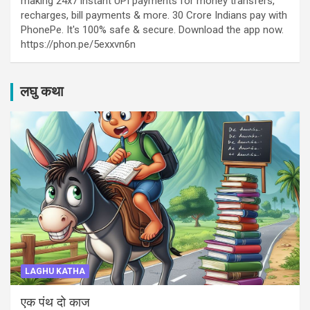
making 24x7 instant UPI payments for money transfers,
recharges, bill payments & more. 30 Crore Indians pay with
PhonePe. It's 100% safe & secure. Download the app now.
https://phon.pe/5exxvn6n
लघु कथा
LAGHU KATHA
एक पंथ दो काज