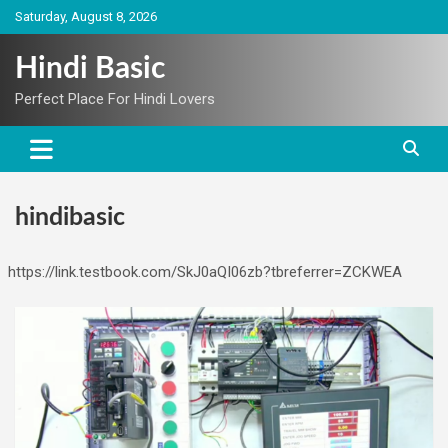
Skip
Saturday, August 8, 2026
to
content
Hindi Basic
Perfect Place For Hindi Lovers
hindibasic
https://link.testbook.com/SkJ0aQI06zb?tbreferrer=ZCKWEA