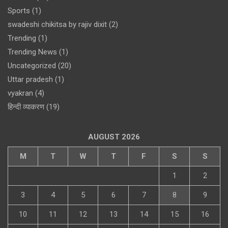
Sports
(1)
swadeshi chikitsa by rajiv dixit
(2)
Trending
(1)
Trending News
(1)
Uncategorized
(20)
Uttar pradesh
(1)
vyakran
(4)
हिन्दी व्याकरण
(19)
AUGUST 2026
M
T
W
T
F
S
S
1
2
3
4
5
6
7
8
9
10
11
12
13
14
15
16