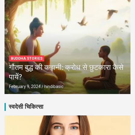
BUDDHA STORIES
गौतम बुद्ध की कहानी: क्रोध से छुटकारा कैसे
पायें?
February 9, 2024
hindibasic
स्वदेसी चिकित्सा