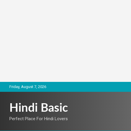
Skip
Friday, August 7, 2026
to
content
Hindi Basic
Perfect Place For Hindi Lovers