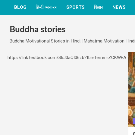
BLOG
हिन्दी व्याकरण
SPORTS
विज्ञान
NEWS
Buddha stories
Buddha Motivational Stories in Hindi.| Mahatma Motivation Hindi
https://link.testbook.com/SkJ0aQI06zb?tbreferrer=ZCKWEA