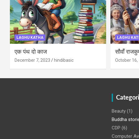
LAGHU KATHA
LAGHU KAT
एक पंथ दो काज
सौवाँ राजकु
December 7, 2023
hindibasic
October 16,
Categor
Beauty
(1)
Buddha stori
CDP
(6)
Computer Aw