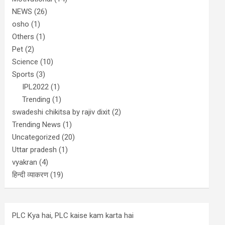
NEWS
(26)
osho
(1)
Others
(1)
Pet
(2)
Science
(10)
Sports
(3)
IPL2022
(1)
Trending
(1)
swadeshi chikitsa by rajiv dixit
(2)
Trending News
(1)
Uncategorized
(20)
Uttar pradesh
(1)
vyakran
(4)
हिन्दी व्याकरण
(19)
PLC Kya hai, PLC kaise kam karta hai