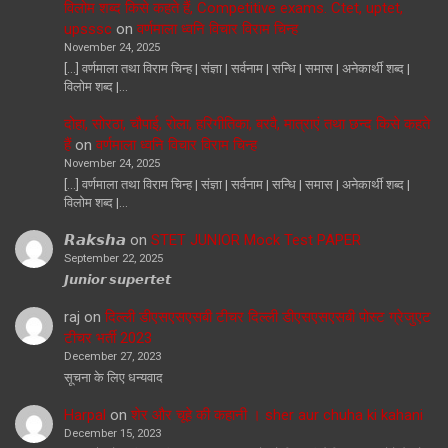
विलोम शब्द किसे कहते हैं, Competitive exams. Ctet, uptet,
upsssc
on
वर्णमाला ध्वनि विचार विराम चिन्ह
November 24, 2025
[…] वर्णमाला तथा विराम चिन्ह | संज्ञा | सर्वनाम | सन्धि | समास | अनेकार्थी शब्द |
विलोम शब्द |…
दोहा, सोरठा, चौपाई, रोला, हरिगीतिका, बरवै, मात्राएं तथा छन्द किसे कहते
हैं
on
वर्णमाला ध्वनि विचार विराम चिन्ह
November 24, 2025
[…] वर्णमाला तथा विराम चिन्ह | संज्ञा | सर्वनाम | सन्धि | समास | अनेकार्थी शब्द |
विलोम शब्द |…
𝙍𝙖𝙠𝙨𝙝𝙖
on
STET JUNIOR Mock Test PAPER
September 22, 2025
𝙅𝙪𝙣𝙞𝙤𝙧 𝙨𝙪𝙥𝙚𝙧𝙩𝙚𝙩
raj
on
दिल्ली डीएसएसएसबी टीचर दिल्ली डीएसएसएसबी पोस्ट ग्रेजुएट
टीचर भर्ती 2023
December 27, 2023
सूचना के लिए धन्यवाद
Harpal
on
शेर और चूहे की कहानी । sher aur chuha ki kahani
December 15, 2023