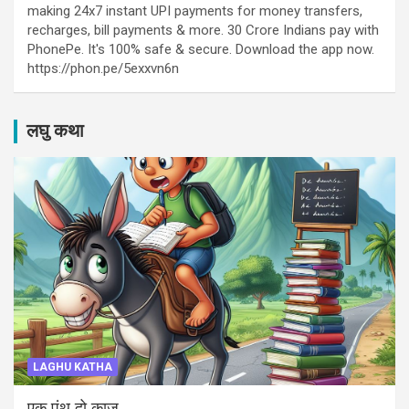
making 24x7 instant UPI payments for money transfers,
recharges, bill payments & more. 30 Crore Indians pay with
PhonePe. It's 100% safe & secure. Download the app now.
https://phon.pe/5exxvn6n
लघु कथा
LAGHU KATHA