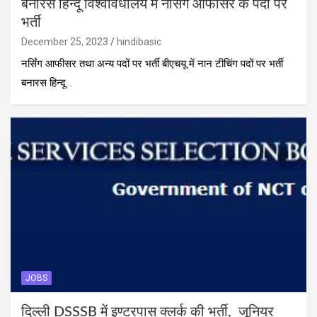
बनारस हिन्दू विश्वविधालय में नर्सिंग आफीसर के पदों पर
भर्ती
December 25, 2023
hindibasic
नर्सिंग आफीसर तथा अन्य पदों पर भर्ती बीएचयू में नान टीचिंग पदों पर भर्ती
बनारस हिन्दू…
JOBS
दिल्ली DSSSB में इण्टरपास क्लर्क की भर्ती, जूनियर