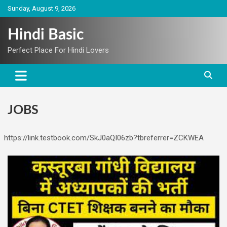
Skip
Sunday, August 9, 2026
to
content
Hindi Basic
Perfect Place For Hindi Lovers
JOBS
https://link.testbook.com/SkJ0aQI06zb?tbreferrer=ZCKWEA