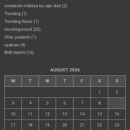
swadeshi chikitsa by rajiv dixit
(2)
Trending
(1)
Trending News
(1)
Uncategorized
(20)
Uttar pradesh
(1)
vyakran
(4)
हिन्दी व्याकरण
(19)
AUGUST 2026
M
T
W
T
F
S
S
1
2
3
4
5
6
7
8
9
10
11
12
13
14
15
16
17
18
19
20
21
22
23