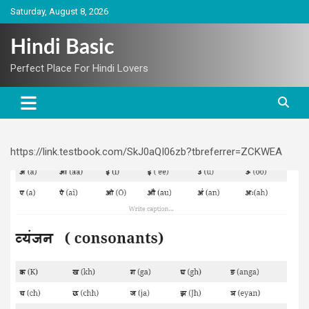
Skip
Saturday, August 8, 2026
to
content
Hindi Basic
Perfect Place For Hindi Lovers
https://link.testbook.com/SkJ0aQI06zb?tbreferrer=ZCKWEA