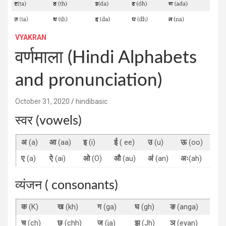
VYAKRAN
वर्णमाला (Hindi Alphabets
and pronunciation)
October 31, 2020
hindibasic
स्वर (vowels)
अ
(a)
आ
(aa)
इ
(i)
ई
( ee)
उ
(u)
ऊ
(oo)
ए
(a)
ऐ
(ai)
ओ
(O)
औ
(au)
अं
(an)
अः
(ah)
व्यंजन ( consonants)
क
(K)
ख
(kh)
ग
(ga)
घ
(gh)
ङ
(anga)
च
(ch)
छ
(chh)
ज
(ja)
झ
(Jh)
ञ
(eyan)