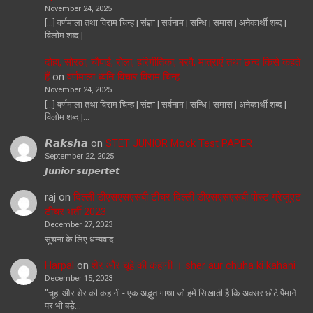
November 24, 2025
[…] वर्णमाला तथा विराम चिन्ह | संज्ञा | सर्वनाम | सन्धि | समास | अनेकार्थी शब्द |
विलोम शब्द |…
दोहा, सोरठा, चौपाई, रोला, हरिगीतिका, बरवै, मात्राएं तथा छन्द किसे कहते
हैं
on
वर्णमाला ध्वनि विचार विराम चिन्ह
November 24, 2025
[…] वर्णमाला तथा विराम चिन्ह | संज्ञा | सर्वनाम | सन्धि | समास | अनेकार्थी शब्द |
विलोम शब्द |…
𝙍𝙖𝙠𝙨𝙝𝙖
on
STET JUNIOR Mock Test PAPER
September 22, 2025
𝙅𝙪𝙣𝙞𝙤𝙧 𝙨𝙪𝙥𝙚𝙧𝙩𝙚𝙩
raj
on
दिल्ली डीएसएसएसबी टीचर दिल्ली डीएसएसएसबी पोस्ट ग्रेजुएट
टीचर भर्ती 2023
December 27, 2023
सूचना के लिए धन्यवाद
Harpal
on
शेर और चूहे की कहानी । sher aur chuha ki kahani
December 15, 2023
"चूहा और शेर की कहानी - एक अद्भुत गाथा जो हमें सिखाती है कि अक्सर छोटे पैमाने
पर भी बड़े…