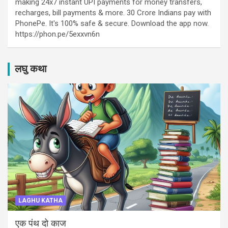
making 24x7 instant UPI payments for money transfers,
recharges, bill payments & more. 30 Crore Indians pay with
PhonePe. It's 100% safe & secure. Download the app now.
https://phon.pe/5exxvn6n
लघु कथा
LAGHU KATHA
एक पंथ दो काज