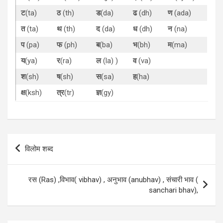
ट
(ta)
ठ
(th)
ड
(da)
ढ
(dh)
ण
(ada)
त
(ta)
थ
(th)
द
(da)
ध
(dh)
न
(na)
प
(pa)
फ
(ph)
ब
(ba)
भ
(bh)
म
(ma)
य
(ya)
र
(ra)
ल
(la) )
व
(va)
श
(sh)
ष
(sh)
स
(sa)
ह
(ha)
क्ष
(ksh)
त्र
(tr)
ज्ञ
(gy)
Post
विलोम शब्द
navigation
रस (Ras) ,विभाव( vibhav) , अनुभाव (anubhav) , संचारी भाव (
sanchari bhav),