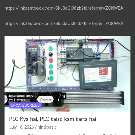
https://link.testbook.com/SkJ0aQI06zb?tbreferrer=ZCKWEA
https://link.testbook.com/SkJ0aQI06zb?tbreferrer=ZCKWEA
UNCATEGORIZED
PLC Kya hai, PLC kaise kam karta hai
July 16, 2026
hindibasic