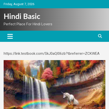
Skip
Friday, August 7, 2026
to
content
Hindi Basic
Perfect Place For Hindi Lovers
https://link.testbook.com/SkJ0aQI06zb?tbreferrer=ZCKWEA