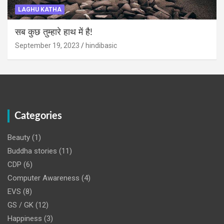
LAGHU KATHA
सब कुछ तुम्हारे हाथ में है!
September 19, 2023
hindibasic
Categories
Beauty
(1)
Buddha stories
(11)
CDP
(6)
Computer Awareness
(4)
EVS
(8)
GS / GK
(12)
Happiness
(3)