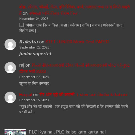
दोहा, सोरठा, चौपाई, रोला, हरिगीतिका, बरवै, मात्राएं तथा छन्द किसे कहते
हैं
on
वर्णमाला ध्वनि विचार विराम चिन्ह
November 24, 2025
[…] वर्णमाला तथा विराम चिन्ह | संज्ञा | सर्वनाम | सन्धि | समास | अनेकार्थी शब्द |
विलोम शब्द |…
𝙍𝙖𝙠𝙨𝙝𝙖
on
STET JUNIOR Mock Test PAPER
September 22, 2025
𝙅𝙪𝙣𝙞𝙤𝙧 𝙨𝙪𝙥𝙚𝙧𝙩𝙚𝙩
raj
on
दिल्ली डीएसएसएसबी टीचर दिल्ली डीएसएसएसबी पोस्ट ग्रेजुएट
टीचर भर्ती 2023
December 27, 2023
सूचना के लिए धन्यवाद
Harpal
on
शेर और चूहे की कहानी । sher aur chuha ki kahani
December 15, 2023
"चूहा और शेर की कहानी - एक अद्भुत गाथा जो हमें सिखाती है कि अक्सर छोटे पैमाने
पर भी बड़े…
PLC Kya hai, PLC kaise kam karta hai