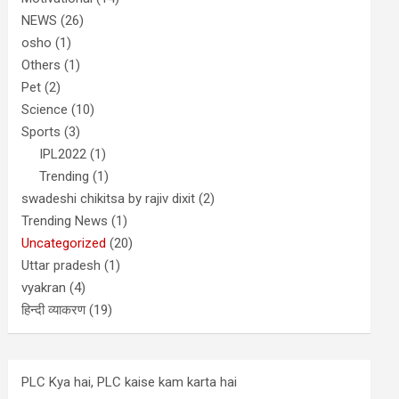
NEWS
(26)
osho
(1)
Others
(1)
Pet
(2)
Science
(10)
Sports
(3)
IPL2022
(1)
Trending
(1)
swadeshi chikitsa by rajiv dixit
(2)
Trending News
(1)
Uncategorized
(20)
Uttar pradesh
(1)
vyakran
(4)
हिन्दी व्याकरण
(19)
PLC Kya hai, PLC kaise kam karta hai