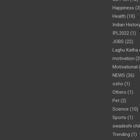
Happiness
(3
Health
(10)
Indian Histor
IPL2022
(1)
JOBS
(22)
Laghu Katha
motivation
(3
Motivational
(
NEWS
(26)
osho
(1)
Others
(1)
Pet
(2)
Science
(10)
Sports
(1)
swadeshi chiki
Trending
(1)