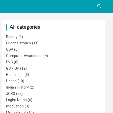
All categories
Beauty
(1)
Buddha stories
(11)
CDP
(6)
Computer Awareness
(4)
EVS
(8)
GS / GK
(12)
Happiness
(3)
Health
(10)
Indian History
(2)
JOBS
(22)
Laghu Katha
(6)
motivation
(3)
Motivational
(14)