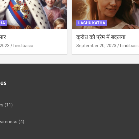
HA
LAGHU KATHA
मार
क्रोध को प्रेम में बदलना
 2023
hindibasic
September 20, 2023
hindibasi
ies
es
(11)
areness
(4)