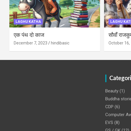
LAGHU KATHA
LAGHU KAT
एक पंथ दो काज
सौवाँ राजकु
December 7, 2023
hindibasic
October 16,
Categor
Beauty
(1)
Buddha stori
CDP
(6)
Computer Aw
EVS
(8)
GS / GK
(12)