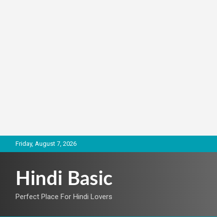
Skip
Friday, August 7, 2026
to
content
Hindi Basic
Perfect Place For Hindi Lovers