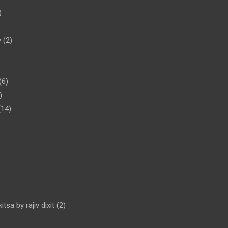
)
y
(2)
(6)
)
14)
tsa by rajiv dixit
(2)